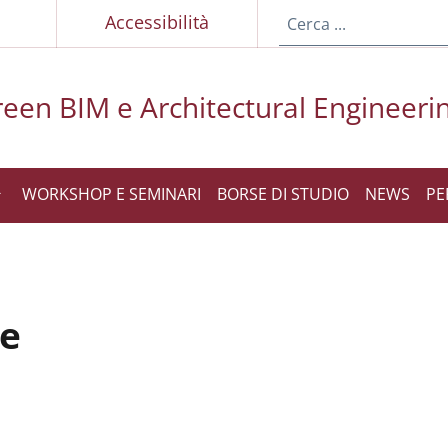
p
Accessibilità
een BIM e Architectural Engineeri
WORKSHOP E SEMINARI
BORSE DI STUDIO
NEWS
PE
ne