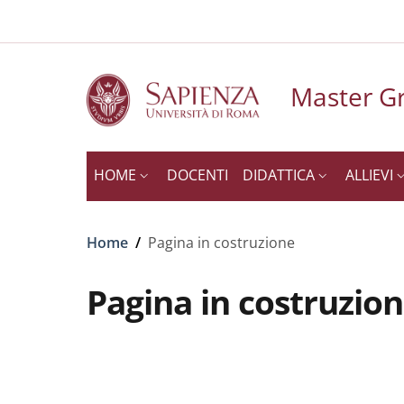
Slim to
Salta al contenuto principale
Skip to footer content
Master Gr
HOME
DOCENTI
DIDATTICA
ALLIEVI
Briciole di pane
Home
/
Pagina in costruzione
Pagina in costruzio